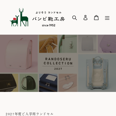
コ
ン
テ
検索
ログイン
カート
ン
ツ
に
ス
キ
ッ
プ
す
る
2027年度ご入学用ランドセル